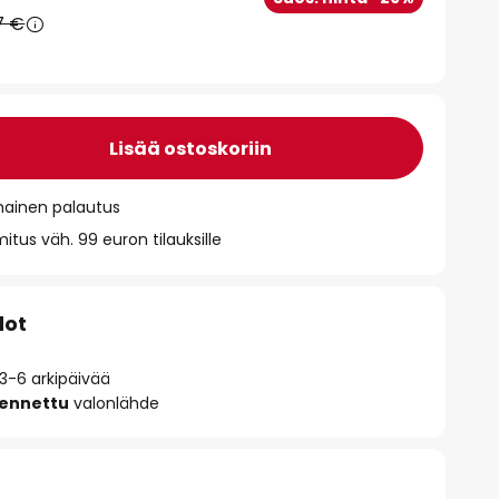
7 €
Lisää ostoskoriin
mainen palautus
itus väh. 99 euron tilauksille
dot
 3-6 arkipäivää
sennettu
valonlähde