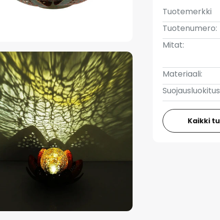
Tuotemerkki
Tuotenumero:
Mitat:
Materiaali:
Suojausluokitus
Kaikki t