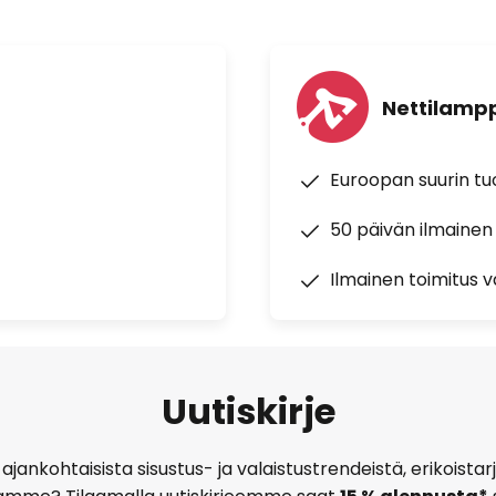
Nettilampp
Euroopan suurin t
50 päivän ilmainen
Ilmainen toimitus vä
Uutiskirje
ajankohtaisista sisustus- ja valaistustrendeistä, erikoist