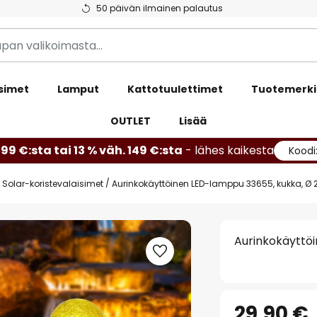
50 päivän ilmainen palautus
simet
Lamput
Kattotuulettimet
Tuotemerki
OUTLET
Lisää
99 €:sta tai 13 % väh. 149 €:sta
- lähes kaikesta
Koodi
Solar-koristevalaisimet
Aurinkokäyttöinen LED-lamppu 33655, kukka, Ø
Aurinkokäyttö
29,90 €