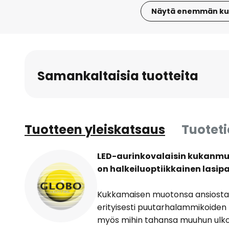
Näytä enemmän ku
Skip
to
the
beginning
Samankaltaisia tuotteita
of
the
images
gallery
Tuotteen yleiskatsaus
Tuotet
LED-aurinkovalaisin kukanmuot
on halkeiluoptiikkainen lasipa
Kukkamaisen muotonsa ansiosta 
erityisesti puutarhalammikoiden 
myös mihin tahansa muuhun ulkoti