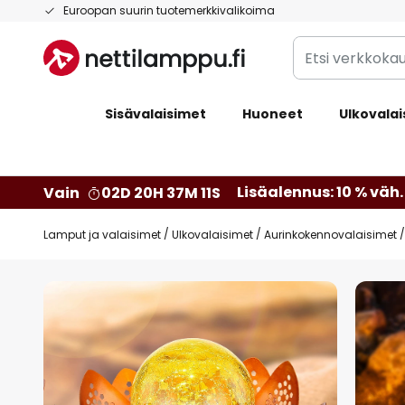
Skip
Euroopan suurin tuotemerkkivalikoima
to
Etsi
Content
verkkokaupan
valikoimasta...
Sisävalaisimet
Huoneet
Ulkovalai
Lisäalennus: 10 % väh. 
Vain
02D 20H 37M 10S
Lamput ja valaisimet
Ulkovalaisimet
Aurinkokennovalaisimet
Skip
to
the
end
of
the