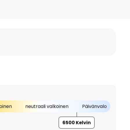
oinen
neutraali valkoinen
Päivänvalo
6500 Kelvin