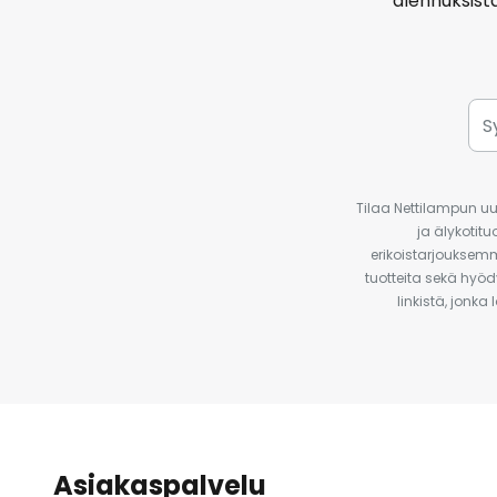
alennuksist
Tilaa Nettilampun uut
ja älykotit
erikoistarjouksemm
tuotteita sekä hyöd
linkistä, jonka
Asiakaspalvelu