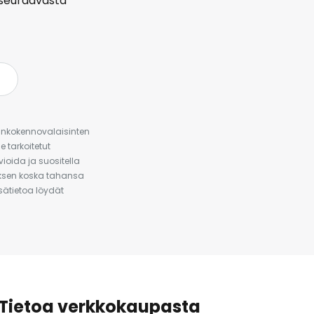
seuraavasta
urinkokennovalaisinten
 tarkoitetut
ioida ja suositella
auksen koska tahansa
isätietoa löydät
Tietoa verkkokaupasta