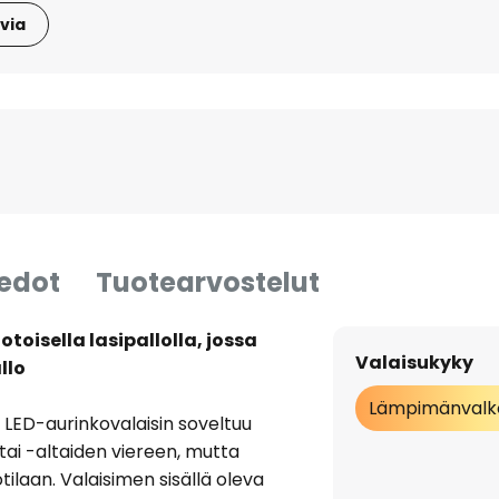
via
iedot
Tuotearvostelut
oisella lasipallolla, jossa
Valaisukyky
llo
Lämpimänvalk
LED-aurinkovalaisin soveltuu
tai -altaiden viereen, mutta
laan. Valaisimen sisällä oleva