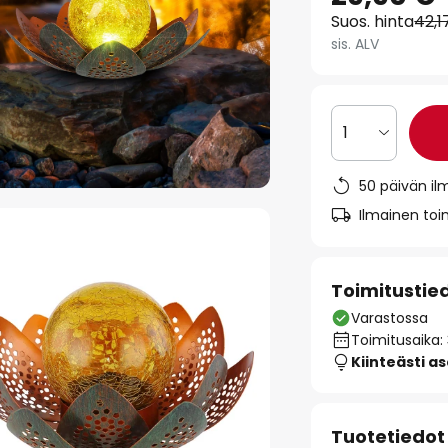
Suos. hinta
42,1
sis. ALV
1
50 päivän il
Ilmainen toim
Toimitustie
Varastossa
Toimitusaika:
Kiinteästi a
Tuotetiedot