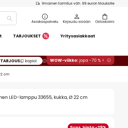
Ilmainen toimitus väh. 99 euron tilauksille
Etsi
Asiakaspalvelu
Kirjaudu sisään
Ostoskorini
t
TARJOUKSET
Yritysasiakkaat
WOW-viikko:
jopa -70 % >
:
TARJOUS
kopioi
 22 cm
inen LED-lamppu 33655, kukka, Ø 22 cm
Suos. hinta -29%