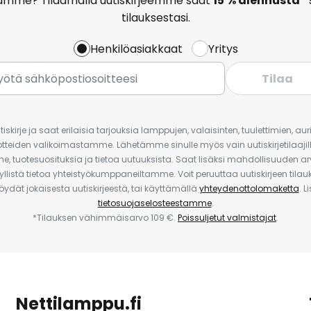
amme? Tilaamalla uutiskirjeemme saat
15 % alennusta*
tilauksestasi.
Henkilöasiakkaat
Yritys
Tilaa
iskirje ja saat erilaisia tarjouksia lamppujen, valaisinten, tuulettimien, a
uotteiden valikoimastamme. Lähetämme sinulle myös vain uutiskirjetilaajille
e, tuotesuosituksia ja tietoa uutuuksista. Saat lisäksi mahdollisuuden arv
yllistä tietoa yhteistyökumppaneiltamme. Voit peruuttaa uutiskirjeen til
 löydät jokaisesta uutiskirjeestä, tai käyttämällä
yhteydenottolomaketta
. L
tietosuojaselosteestamme
.
*Tilauksen vähimmäisarvo 109 €.
Poissuljetut valmistajat
.
Nettilamppu.fi