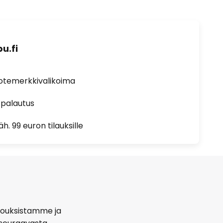
u.fi
uotemerkkivalikoima
 palautus
h. 99 euron tilauksille
arjouksistamme ja