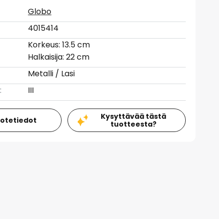
Globo
4015414
Korkeus: 13.5 cm
Halkaisija: 22 cm
Metalli / Lasi
:
III
Kysyttävää tästä
uotetiedot
tuotteesta?