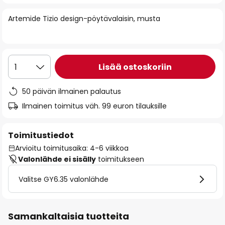
of
Artemide Tizio design-pöytävalaisin, musta
the
images
gallery
Lisää ostoskoriin
1
50 päivän ilmainen palautus
Ilmainen toimitus väh. 99 euron tilauksille
Toimitustiedot
Arvioitu toimitusaika: 4-6 viikkoa
Valonlähde ei sisälly
toimitukseen
Valitse GY6.35 valonlähde
Samankaltaisia tuotteita