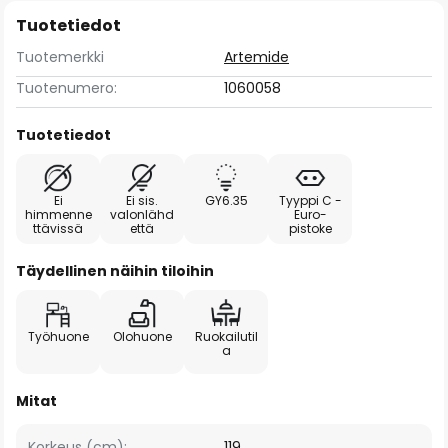
Tuotetiedot
Tuotemerkki
Artemide
Tuotenumero:
1060058
Tuotetiedot
Ei
Ei sis.
GY6.35
Tyyppi C -
himmenne
valonlähd
Euro-
ttävissä
että
pistoke
Täydellinen näihin tiloihin
Työhuone
Olohuone
Ruokailutil
a
Mitat
Korkeus (cm):
119