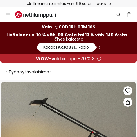
Ilmainen toimitus väh. 99 euron tilauksille
Skip
to
Content
Vain
00D 16H 03M 09S
Lisäalennus: 10 % väh. 99 €:sta tai 13 % väh. 149 €:sta
-
lähes kaikesta
Koodi:
TARJOUS
kopioi
WOW-viikko:
jopa -70 % >
Työpöytävalaisimet
Skip
to
the
end
of
the
images