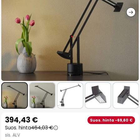
gallery
Skip
394,43 €
Suos. hinta -69,60 €
to
Suos. hinta
464,03 €
the
sis. ALV
beginning