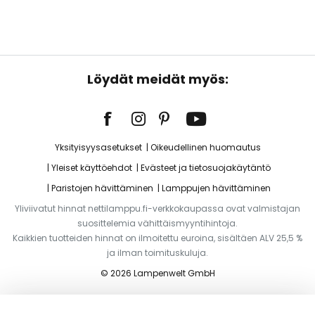
Löydät meidät myös:
Yksityisyysasetukset
Oikeudellinen huomautus
Yleiset käyttöehdot
Evästeet ja tietosuojakäytäntö
Paristojen hävittäminen
Lamppujen hävittäminen
Yliviivatut hinnat nettilamppu.fi-verkkokaupassa ovat valmistajan
suosittelemia vähittäismyyntihintoja.
Kaikkien tuotteiden hinnat on ilmoitettu euroina, sisältäen ALV 25,5 %
ja ilman toimituskuluja.
© 2026 Lampenwelt GmbH