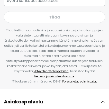
Tilaa
Tilaa Nettilampun uutiskirje ja saat erilaisia tarjouksia lamppujen,
valaisinten, tuulettimien, aurinkokennovalaisinten ja
älykotituotteiden valikoimastamme. Lähetämme sinulle myös vain
uutiskirjetilaajille tarkoitetut erikoistarjouksemme, tuotesuosituksia ja
tietoa uutuuksista. Saat lisäksi mahdollisuuden arvioida ja
suositella tuotteita sekä hyödyllistä tietoa
yhteistyökumppaneiltamme. Voit peruuttaa uutiskirjeen tilauksen
koska tahansa linkistä, jonka löydät jokaisesta uutiskirjeestä, tai
käyttämällä
yhteydenottolomaketta
. Lisätietoa löydät
tietosuojaselosteestamme
.
*Tilauksen vähimmäisarvo 109 €.
Poissuljetut valmistajat
.
Asiakaspalvelu