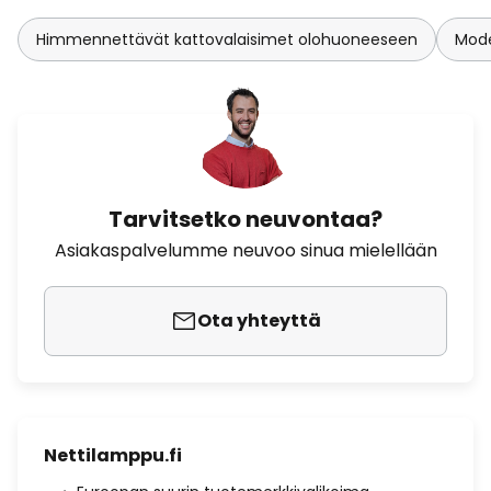
Himmennettävät kattovalaisimet olohuoneeseen
Mode
Tarvitsetko neuvontaa?
Asiakaspalvelumme neuvoo sinua mielellään
Ota yhteyttä
Nettilamppu.fi