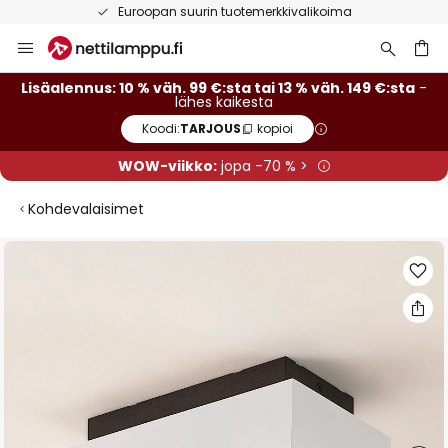
Euroopan suurin tuotemerkkivalikoima
Skip
to
Content
Lisäalennus: 10 % väh. 99 €:sta tai 13 % väh. 149 €:sta
-
lähes kaikesta
Koodi:
TARJOUS
kopioi
WOW-viikko:
jopa -70 % >
Kohdevalaisimet
Skip
to
the
end
of
the
images
gallery