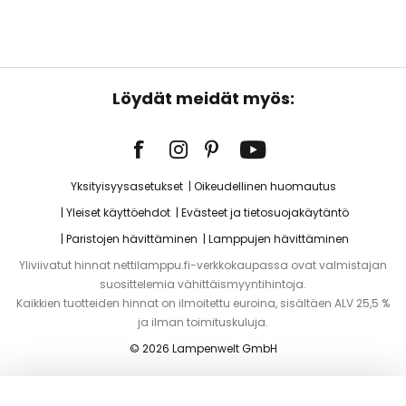
Löydät meidät myös:
Yksityisyysasetukset
Oikeudellinen huomautus
Yleiset käyttöehdot
Evästeet ja tietosuojakäytäntö
Paristojen hävittäminen
Lamppujen hävittäminen
Yliviivatut hinnat nettilamppu.fi-verkkokaupassa ovat valmistajan
suosittelemia vähittäismyyntihintoja.
Kaikkien tuotteiden hinnat on ilmoitettu euroina, sisältäen ALV 25,5 %
ja ilman toimituskuluja.
© 2026 Lampenwelt GmbH