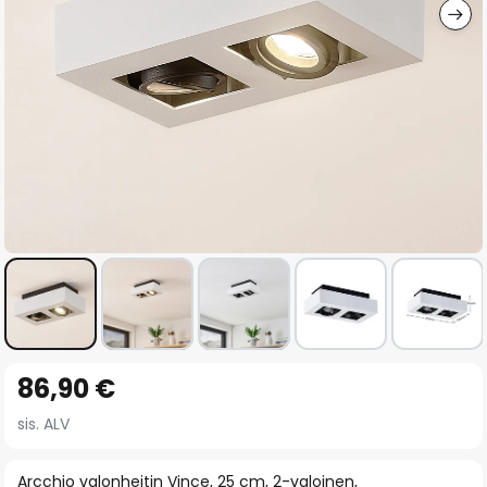
Skip
86,90 €
to
the
sis. ALV
beginning
of
Arcchio valonheitin Vince, 25 cm, 2-valoinen,