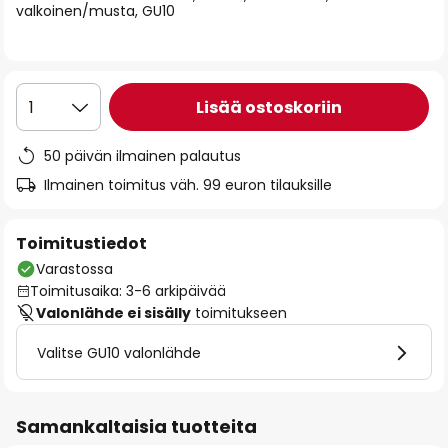
valkoinen/musta, GU10
the
images
gallery
Lisää ostoskoriin
1
50 päivän ilmainen palautus
Ilmainen toimitus väh. 99 euron tilauksille
Toimitustiedot
Varastossa
Toimitusaika: 3-6 arkipäivää
Valonlähde ei sisälly
toimitukseen
Valitse GU10 valonlähde
Samankaltaisia tuotteita