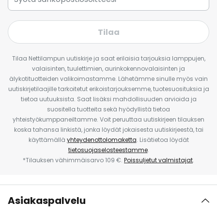
Tilaa
Tilaa Nettilampun uutiskirje ja saat erilaisia tarjouksia lamppujen,
valaisinten, tuulettimien, aurinkokennovalaisinten ja
älykotituotteiden valikoimastamme. Lähetämme sinulle myös vain
uutiskirjetilaajille tarkoitetut erikoistarjouksemme, tuotesuosituksia ja
tietoa uutuuksista. Saat lisäksi mahdollisuuden arvioida ja
suositella tuotteita sekä hyödyllistä tietoa
yhteistyökumppaneiltamme. Voit peruuttaa uutiskirjeen tilauksen
koska tahansa linkistä, jonka löydät jokaisesta uutiskirjeestä, tai
käyttämällä
yhteydenottolomaketta
. Lisätietoa löydät
tietosuojaselosteestamme
.
*Tilauksen vähimmäisarvo 109 €.
Poissuljetut valmistajat
.
Asiakaspalvelu