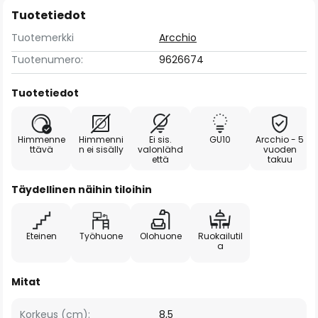
Tuotetiedot
Tuotemerkki
Arcchio
Tuotenumero:
9626674
Tuotetiedot
Himmenne
Himmenni
Ei sis.
GU10
Arcchio - 5
ttävä
n ei sisälly
valonlähd
vuoden
että
takuu
Täydellinen näihin tiloihin
Eteinen
Työhuone
Olohuone
Ruokailutil
a
Mitat
Korkeus (cm):
8,5