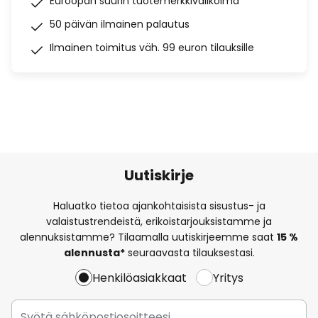
Euroopan suurin tuotemerkkivalikoima
50 päivän ilmainen palautus
Ilmainen toimitus väh. 99 euron tilauksille
Uutiskirje
Haluatko tietoa ajankohtaisista sisustus- ja
valaistustrendeistä, erikoistarjouksistamme ja
alennuksistamme? Tilaamalla uutiskirjeemme saat
15 %
alennusta*
seuraavasta tilauksestasi.
Henkilöasiakkaat
Yritys