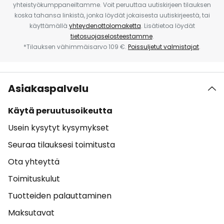
yhteistyökumppaneiltamme. Voit peruuttaa uutiskirjeen tilauksen
koska tahansa linkistä, jonka löydät jokaisesta uutiskirjeestä, tai
käyttämällä
yhteydenottolomaketta
. Lisätietoa löydät
tietosuojaselosteestamme
.
*Tilauksen vähimmäisarvo 109 €.
Poissuljetut valmistajat
.
Asiakaspalvelu
Käytä peruutusoikeutta
Usein kysytyt kysymykset
Seuraa tilauksesi toimitusta
Ota yhteyttä
Toimituskulut
Tuotteiden palauttaminen
Maksutavat