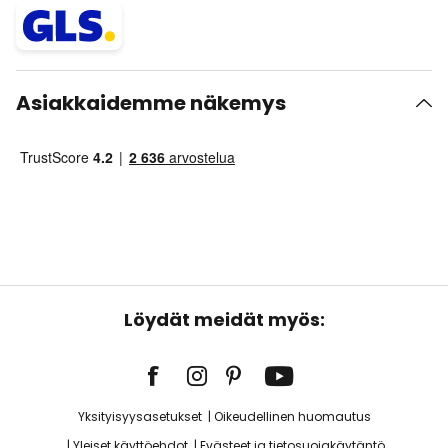
Asiakkaidemme näkemys
Löydät meidät myös:
Yksityisyysasetukset
Oikeudellinen huomautus
Yleiset käyttöehdot
Evästeet ja tietosuojakäytäntö