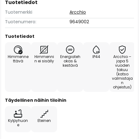
Tuotetiedot
Tuotemerkki
Arcchio
Tuotenumero:
9649002
Tuotetiedot
Himmenne
Himmenni
Energiateh
IP44
Arcchio –
ttävä
n ei sisälly
okas &
jopa 5
kestävä
vuoden
takuu
(katso
valmistaja
n
ohjeistus)
Täydellinen näihin tiloihin
Kylpyhuon
Eteinen
e