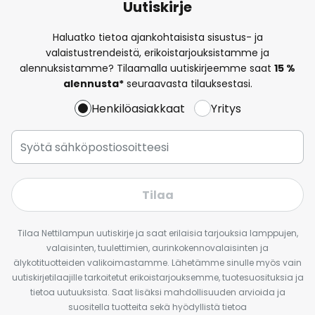
Uutiskirje
Haluatko tietoa ajankohtaisista sisustus- ja
valaistustrendeistä, erikoistarjouksistamme ja
alennuksistamme? Tilaamalla uutiskirjeemme saat
15 %
alennusta*
seuraavasta tilauksestasi.
Henkilöasiakkaat
Yritys
Tilaa
Tilaa Nettilampun uutiskirje ja saat erilaisia tarjouksia lamppujen,
valaisinten, tuulettimien, aurinkokennovalaisinten ja
älykotituotteiden valikoimastamme. Lähetämme sinulle myös vain
uutiskirjetilaajille tarkoitetut erikoistarjouksemme, tuotesuosituksia ja
tietoa uutuuksista. Saat lisäksi mahdollisuuden arvioida ja
suositella tuotteita sekä hyödyllistä tietoa