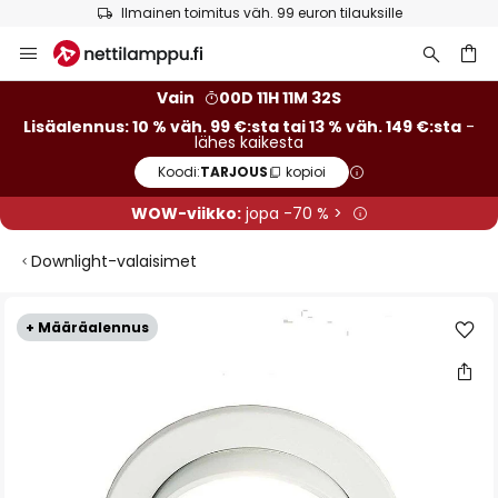
Ilmainen toimitus väh. 99 euron tilauksille
Skip
to
Content
Vain
00D 11H 11M 32S
Lisäalennus: 10 % väh. 99 €:sta tai 13 % väh. 149 €:sta
-
lähes kaikesta
Koodi:
TARJOUS
kopioi
WOW-viikko:
jopa -70 % >
Downlight-valaisimet
Skip
+ Määräalennus
to
the
end
of
the
images