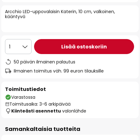
of
Arcchio LED-uppovalaisin Katerin, 10 cm, valkoinen,
the
kääntyvä
images
gallery
Lisää ostoskoriin
1
50 päivän ilmainen palautus
Ilmainen toimitus väh. 99 euron tilauksille
Toimitustiedot
Varastossa
Toimitusaika: 3-6 arkipäivää
Kiinteästi asennettu
valonlähde
Samankaltaisia tuotteita