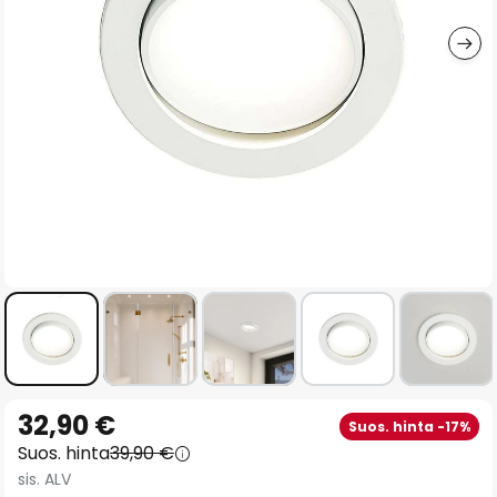
gallery
Skip
32,90 €
Suos. hinta -17%
to
Suos. hinta
39,90 €
the
sis. ALV
beginning