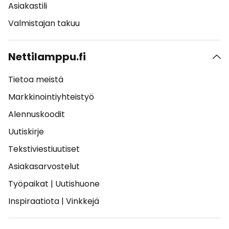
Asiakastili
Valmistajan takuu
Nettilamppu.fi
Tietoa meistä
Markkinointiyhteistyö
Alennuskoodit
Uutiskirje
Tekstiviestiuutiset
Asiakasarvostelut
Työpaikat
|
Uutishuone
Inspiraatiota
|
Vinkkejä