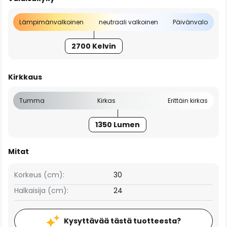
Lämpimänvalkoinen
neutraali valkoinen
Päivänvalo
2700 Kelvin
Kirkkaus
Tumma
Kirkas
Erittäin kirkas
1350 Lumen
Mitat
Korkeus (cm):
30
Halkaisija (cm):
24
Kysyttävää tästä tuotteesta?