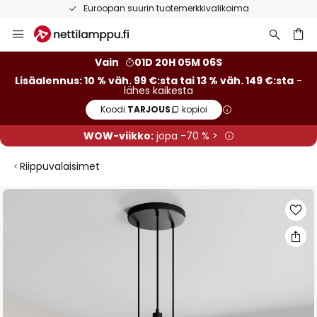
Euroopan suurin tuotemerkkivalikoima
Skip
to
Content
Vain
01D 20H 05M 06S
Lisäalennus: 10 % väh. 99 €:sta tai 13 % väh. 149 €:sta
-
lähes kaikesta
Koodi:
TARJOUS
kopioi
WOW-viikko:
jopa -70 % >
Riippuvalaisimet
Skip
to
the
end
of
the
images