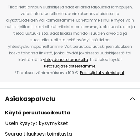
Tilaa Nettilampun uutiskirje ja saat erilaisia tarjouksia lamppujen,
valaisinten, tuulettimien, aurinkokennovalaisinten ja
älykotituotteiden valikoimastamme. Lähetämme sinulle myös vain
uutiskirjetilaajille tarkoitetut erikoistarjouksemme, tuotesuosituksia ja
tietoa uutuuksista. Saat lisäksi mahdollisuuden arvioida ja
suositella tuotteita sekä hyödyllistä tietoa
yhteistyökumppaneiltamme. Voit peruuttaa uutiskirjeen tilauksen
koska tahansa linkistä, jonka löydät jokaisesta uutiskirjeestä, tai
käyttämällä
yhteydenottolomaketta
. Lisätietoa löydät
tietosuojaselosteestamme
.
*Tilauksen vähimmäisarvo 109 €.
Poissuljetut valmistajat
.
Asiakaspalvelu
Käytä peruutusoikeutta
Usein kysytyt kysymykset
Seuraa tilauksesi toimitusta