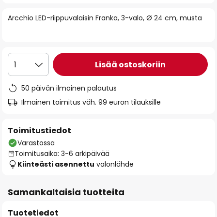
of
Arcchio LED-riippuvalaisin Franka, 3-valo, Ø 24 cm, musta
the
images
gallery
Lisää ostoskoriin
1
50 päivän ilmainen palautus
Ilmainen toimitus väh. 99 euron tilauksille
Toimitustiedot
Varastossa
Toimitusaika: 3-6 arkipäivää
Kiinteästi asennettu
valonlähde
Samankaltaisia tuotteita
Tuotetiedot