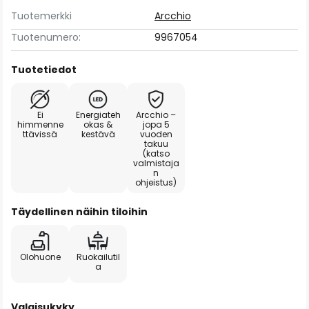
Tuotemerkki
Arcchio
Tuotenumero:
9967054
Tuotetiedot
Ei
Energiateh
Arcchio –
himmenne
okas &
jopa 5
ttävissä
kestävä
vuoden
takuu
(katso
valmistaja
n
ohjeistus)
Täydellinen näihin tiloihin
Olohuone
Ruokailutil
a
Valaisukyky