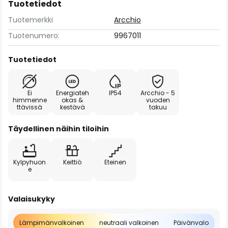
Tuotetiedot
Tuotemerkki
Arcchio
Tuotenumero:
9967011
Tuotetiedot
Ei
Energiateh
IP54
Arcchio - 5
himmenne
okas &
vuoden
ttävissä
kestävä
takuu
Täydellinen näihin tiloihin
Kylpyhuon
Keittiö
Eteinen
e
Valaisukyky
Lämpimänvalkoinen
neutraali valkoinen
Päivänvalo