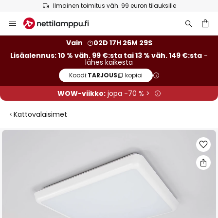
Ilmainen toimitus väh. 99 euron tilauksille
Skip
to
Content
Vain
02D 17H 26M 29S
Lisäalennus: 10 % väh. 99 €:sta tai 13 % väh. 149 €:sta
-
lähes kaikesta
Koodi:
TARJOUS
kopioi
WOW-viikko:
jopa -70 % >
Kattovalaisimet
Skip
to
the
end
of
the
images