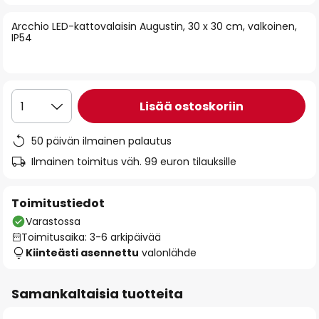
of
Arcchio LED-kattovalaisin Augustin, 30 x 30 cm, valkoinen,
the
IP54
images
gallery
Lisää ostoskoriin
1
50 päivän ilmainen palautus
Ilmainen toimitus väh. 99 euron tilauksille
Toimitustiedot
Varastossa
Toimitusaika: 3-6 arkipäivää
Kiinteästi asennettu
valonlähde
Samankaltaisia tuotteita