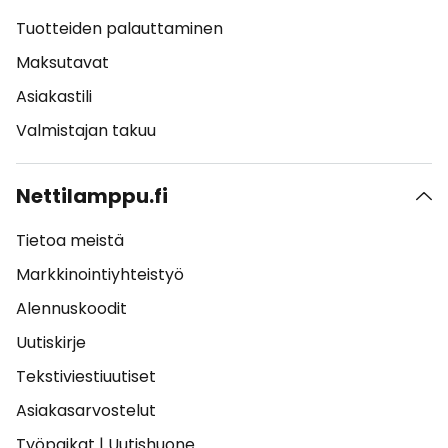
Tuotteiden palauttaminen
Maksutavat
Asiakastili
Valmistajan takuu
Nettilamppu.fi
Tietoa meistä
Markkinointiyhteistyö
Alennuskoodit
Uutiskirje
Tekstiviestiuutiset
Asiakasarvostelut
Työpaikat
|
Uutishuone