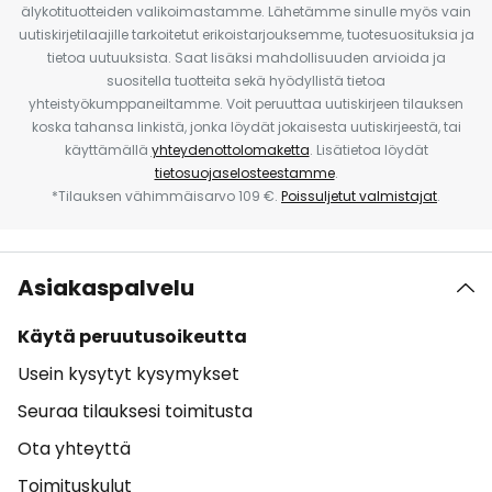
älykotituotteiden valikoimastamme. Lähetämme sinulle myös vain
uutiskirjetilaajille tarkoitetut erikoistarjouksemme, tuotesuosituksia ja
tietoa uutuuksista. Saat lisäksi mahdollisuuden arvioida ja
suositella tuotteita sekä hyödyllistä tietoa
yhteistyökumppaneiltamme. Voit peruuttaa uutiskirjeen tilauksen
koska tahansa linkistä, jonka löydät jokaisesta uutiskirjeestä, tai
käyttämällä
yhteydenottolomaketta
. Lisätietoa löydät
tietosuojaselosteestamme
.
*Tilauksen vähimmäisarvo 109 €.
Poissuljetut valmistajat
.
Asiakaspalvelu
Käytä peruutusoikeutta
Usein kysytyt kysymykset
Seuraa tilauksesi toimitusta
Ota yhteyttä
Toimituskulut