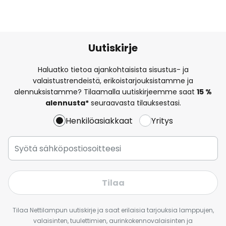
Uutiskirje
Haluatko tietoa ajankohtaisista sisustus- ja
valaistustrendeistä, erikoistarjouksistamme ja
alennuksistamme? Tilaamalla uutiskirjeemme saat
15 %
alennusta*
seuraavasta tilauksestasi.
Henkilöasiakkaat
Yritys
Tilaa
Tilaa Nettilampun uutiskirje ja saat erilaisia tarjouksia lamppujen,
valaisinten, tuulettimien, aurinkokennovalaisinten ja