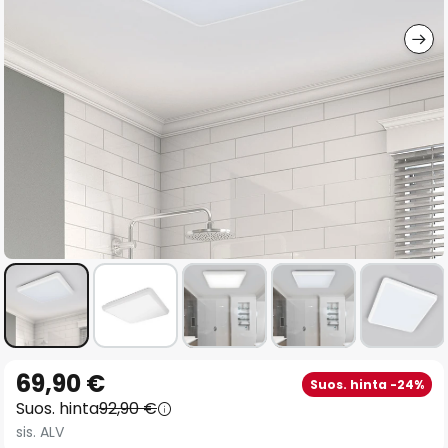
gallery
Skip
69,90 €
Suos. hinta -24%
to
Suos. hinta
92,90 €
the
sis. ALV
beginning