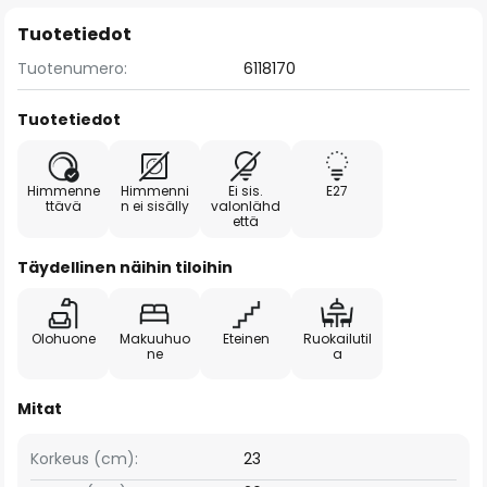
Tuotetiedot
Tuotenumero:
6118170
Tuotetiedot
Himmenne
Himmenni
Ei sis.
E27
ttävä
n ei sisälly
valonlähd
että
Täydellinen näihin tiloihin
Olohuone
Makuuhuo
Eteinen
Ruokailutil
ne
a
Mitat
Korkeus (cm):
23