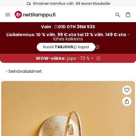
Ilmainen toimitus väh. 99 euron tilauksille
Skip
to
Content
Vain
01D 07H 35M 52S
Lisäalennus: 10 % väh. 99 €:sta tai 13 % väh. 149 €:sta
-
lähes kaikesta
Koodi:
TARJOUS
kopioi
WOW-viikko:
jopa -70 % >
Seinävalaisimet
Skip
to
the
end
of
the
images