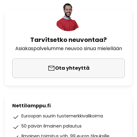
Tarvitsetko neuvontaa?
Asiakaspalvelumme neuvoo sinua mielellään
Ota yhteyttä
Nettilamppu.fi
Euroopan suurin tuotemerkkivalikoima
50 päivän ilmainen palautus
Ilmainen toimitus väh. 99 euron tilauksille