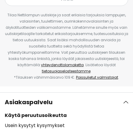
Tilaa Nettilampun uutiskirje ja saat erilaisia tarjouksia lamppujen,
valaisinten, tuulettimien, aurinkokennovalaisinten ja
älykotituotteiden valikoimastamme. Lähetämme sinulle myös vain
uutiskirjetilaajille tarkoitetut erikoistarjouksemme, tuotesuosituksia ja
tietoa uutuuksista. Saat lisäksi mahdollisuuden arvioida ja
suositella tuotteita sekä hyödyllistä tietoa
yhteistyökumppaneiltamme. Voit peruuttaa uutiskirjeen tilauksen
koska tahansa linkistä, jonka löydät jokaisesta uutiskirjeestä, tai
käyttämällä
yhteydenottolomaketta
. Lisätietoa löydät
tietosuojaselosteestamme
.
*Tilauksen vähimmäisarvo 109 €.
Poissuljetut valmistajat
.
Asiakaspalvelu
Käytä peruutusoikeutta
Usein kysytyt kysymykset