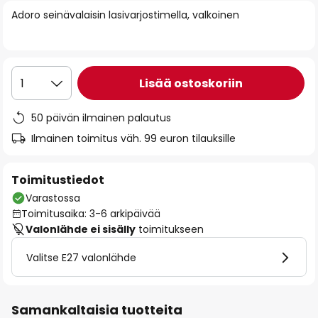
of
Adoro seinävalaisin lasivarjostimella, valkoinen
the
images
gallery
Lisää ostoskoriin
1
50 päivän ilmainen palautus
Ilmainen toimitus väh. 99 euron tilauksille
Toimitustiedot
Varastossa
Toimitusaika: 3-6 arkipäivää
Valonlähde ei sisälly
toimitukseen
Valitse E27 valonlähde
Samankaltaisia tuotteita