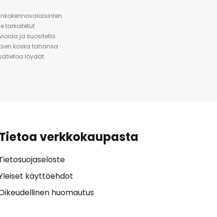
urinkokennovalaisinten
 tarkoitetut
ioida ja suositella
auksen koska tahansa
isätietoa löydät
Tietoa verkkokaupasta
Tietosuojaseloste
Yleiset käyttöehdot
Oikeudellinen huomautus