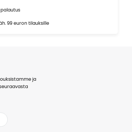
 palautus
h. 99 euron tilauksille
arjouksistamme ja
seuraavasta