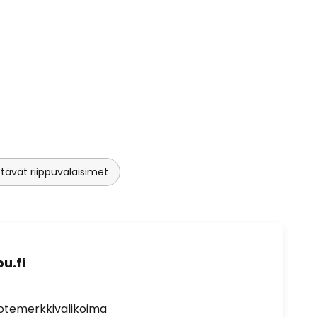
ävät riippuvalaisimet
u.fi
uotemerkkivalikoima