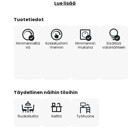
valosta päivänvaloon valaisimess
Lue lisää
kirkkautta voidaan himmentää s
kosketushimmentimellä.
Tuotetiedot
Himmennettä
Kosketushim
Himmennin
Sisältää
vä
mennin
mukana
valonlähteen
Täydellinen näihin tiloihin
Ruokailutila
Keittiö
Työhuone