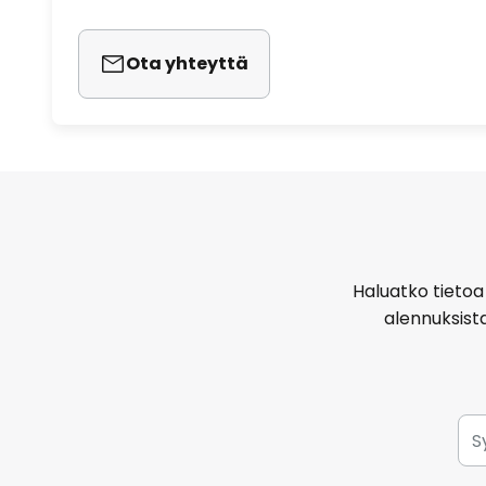
Ota yhteyttä
Haluatko tietoa 
alennuksist