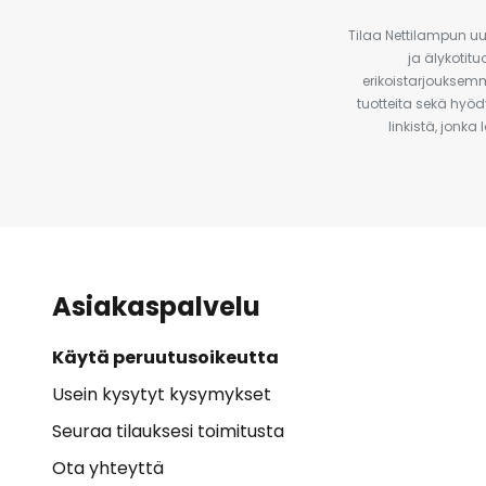
Tilaa Nettilampun uut
ja älykotit
erikoistarjouksemm
tuotteita sekä hyöd
linkistä, jonka
Asiakaspalvelu
Käytä peruutusoikeutta
Usein kysytyt kysymykset
Seuraa tilauksesi toimitusta
Ota yhteyttä