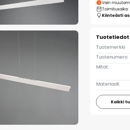
Vain muutamia
Toimitusaika:
Kiinteästi a
Tuotetiedot
Tuotemerkki
Tuotenumero:
Mitat:
Materiaali:
Kaikki t