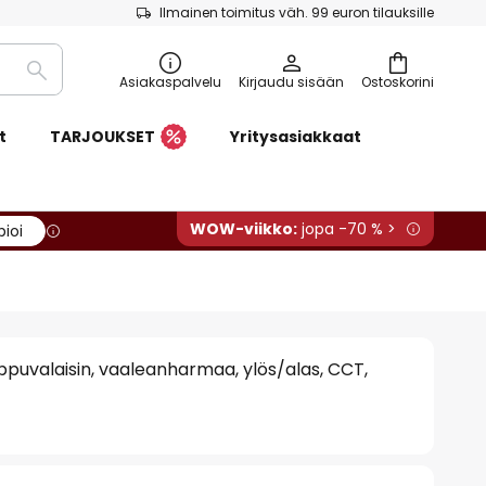
Ilmainen toimitus väh. 99 euron tilauksille
Etsi
Asiakaspalvelu
Kirjaudu sisään
Ostoskorini
t
TARJOUKSET
Yritysasiakkaat
WOW-viikko:
jopa -70 % >
pioi
ppuvalaisin, vaaleanharmaa, ylös/alas, CCT,