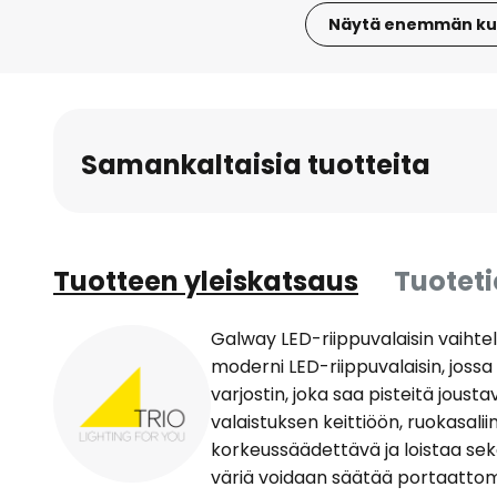
Näytä enemmän ku
Skip
to
the
beginning
Samankaltaisia tuotteita
of
the
images
gallery
Tuotteen yleiskatsaus
Tuotet
Galway LED-riippuvalaisin vaiht
moderni LED-riippuvalaisin, jossa
varjostin, joka saa pisteitä jous
valaistuksen keittiöön, ruokasali
korkeussäädettävä ja loistaa sek
väriä voidaan säätää portaattom