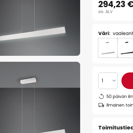
294,23 
sis. ALV
Väri:
vaalean
1
50 päivän il
Ilmainen toim
Toimitustie