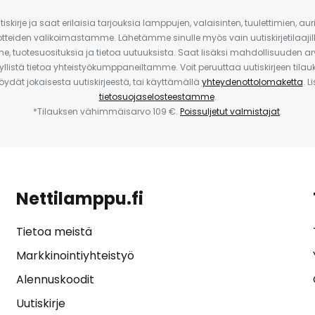
iskirje ja saat erilaisia tarjouksia lamppujen, valaisinten, tuulettimien, a
uotteiden valikoimastamme. Lähetämme sinulle myös vain uutiskirjetilaajille
e, tuotesuosituksia ja tietoa uutuuksista. Saat lisäksi mahdollisuuden arv
yllistä tietoa yhteistyökumppaneiltamme. Voit peruuttaa uutiskirjeen til
 löydät jokaisesta uutiskirjeestä, tai käyttämällä
yhteydenottolomaketta
. L
tietosuojaselosteestamme
.
*Tilauksen vähimmäisarvo 109 €.
Poissuljetut valmistajat
.
Nettilamppu.fi
Tietoa meistä
Markkinointiyhteistyö
Alennuskoodit
Uutiskirje