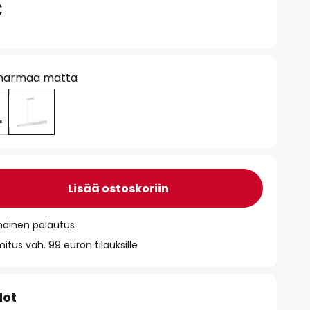
€
harmaa matta
Lisää ostoskoriin
mainen palautus
itus väh. 99 euron tilauksille
dot