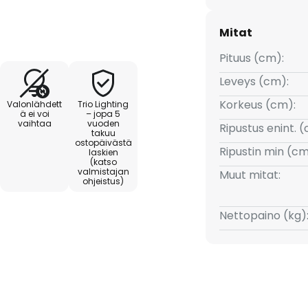
a olevan kytkimen avulla, ja
isäänrakennetulla
Mitat
Pituus (cm):
Leveys (cm):
Korkeus (cm):
Valonlähdett
Trio Lighting
ä ei voi
– jopa 5
vaihtaa
vuoden
Ripustus enint. 
takuu
ostopäivästä
Ripustin min (cm
laskien
(katso
valmistajan
Muut mitat:
ohjeistus)
Nettopaino (kg)