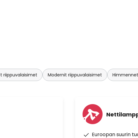
 riippuvalaisimet
Modernit riippuvalaisimet
Himmennett
Nettilampp
Euroopan suurin t