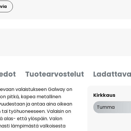
via
iedot
Tuotearvostelut
Ladattava
elevaan valaistukseen Galway on
Kirkkaus
 on pitkä, kapea metallinen
tavuudestaan ja antaa aina oikean
Tumma
in tai työhuoneeseen. Valaisin on
ä alas- että ylöspäin. Valon
asti lämpimästä valkoisesta