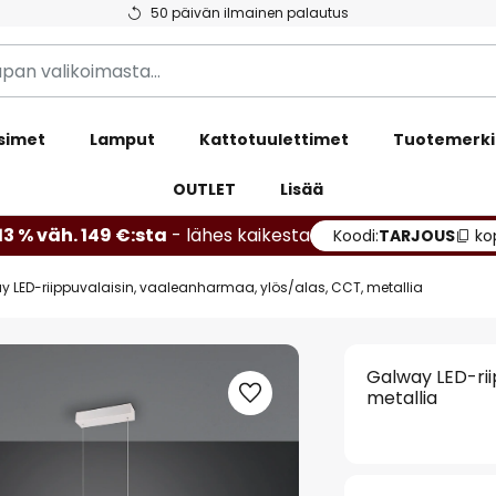
50 päivän ilmainen palautus
simet
Lamput
Kattotuulettimet
Tuotemerki
OUTLET
Lisää
13 % väh. 149 €:sta
- lähes kaikesta
Koodi:
TARJOUS
ko
 LED-riippuvalaisin, vaaleanharmaa, ylös/alas, CCT, metallia
Galway LED-rii
metallia