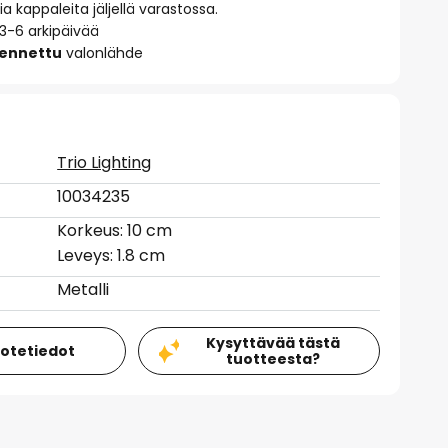
 kappaleita jäljellä varastossa.
 3-6 arkipäivää
sennettu
valonlähde
Trio Lighting
10034235
Korkeus: 10 cm
Leveys: 1.8 cm
Metalli
Kysyttävää tästä
uotetiedot
tuotteesta?