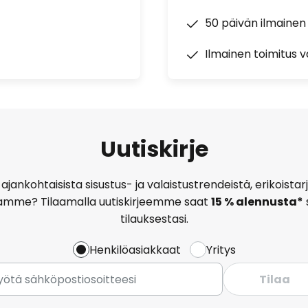
50 päivän ilmainen
Ilmainen toimitus vä
Uutiskirje
ajankohtaisista sisustus- ja valaistustrendeistä, erikoist
amme? Tilaamalla uutiskirjeemme saat
15 % alennusta*
tilauksestasi.
Henkilöasiakkaat
Yritys
Tilaa