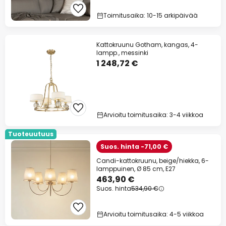
Toimitusaika: 10-15 arkipäivää
Kattokruunu Gotham, kangas, 4-
lampp., messinki
1 248,72 €
Arvioitu toimitusaika: 3-4 viikkoa
Tuoteuutuus
Suos. hinta -71,00 €
Candi-kattokruunu, beige/hiekka, 6-
lamppuinen, Ø 85 cm, E27
463,90 €
Suos. hinta
534,90 €
Arvioitu toimitusaika: 4-5 viikkoa