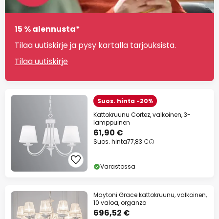
15 % alennusta*
Tilaa uutiskirje ja pysy kartalla tarjouksista.
Tilaa uutiskirje
Suos. hinta -20%
Kattokruunu Cortez, valkoinen, 3-
lamppuinen
61,90 €
Suos. hinta
77,83 €
Varastossa
Maytoni Grace kattokruunu, valkoinen,
10 valoa, organza
696,52 €