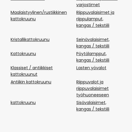
varjostimet
Maalaistyylinen/rustiikkinen
Riippuvalaisimet ja
Pa
kattokruunu
riippulamput,
ul
kangas / tekstiili
ta
va
Kristallikattokruunu
Seinävalaisimet,
LE
kangas / tekstiili
Kattokruunu
Pöytälampput,
Äl
kangas / tekstiili
Klassiset / antiikkiset
Lasten yövalot
GU
kattokruunut
l
Antiikin kattokruunu
Riippuvalot ja
Wi
riippuvalaisimet
työhuoneeseen
kattokruunu
Sisävalaisimet,
G
kangas / tekstiili