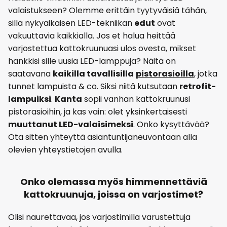
valaistukseen? Olemme erittäin tyytyväisiä tähän,
sillä nykyaikaisen LED-tekniikan
edut
ovat
vakuuttavia kaikkialla. Jos et halua heittää
varjostettua kattokruunuasi ulos ovesta, mikset
hankkisi sille uusia LED-lamppuja? Näitä on
saatavana
kaikilla tavallisilla
pistorasioilla
, jotka
tunnet lampuista & co. Siksi niitä kutsutaan
retrofit-
lampuiksi
.
Kanta
sopii vanhan kattokruunusi
pistorasioihin, ja kas vain: olet yksinkertaisesti
muuttanut LED-valaisimeksi
. Onko kysyttävää?
Ota sitten yhteyttä asiantuntijaneuvontaan alla
olevien yhteystietojen avulla.
Onko olemassa myös himmennettäviä
kattokruunuja, joissa on varjostimet?
Olisi naurettavaa, jos varjostimilla varustettuja