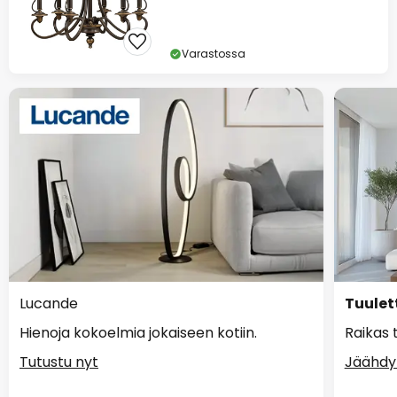
Varastossa
Lucande
Tuulet
Hienoja kokoelmia jokaiseen kotiin.
Raikas 
Tutustu nyt
Jäähdy