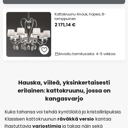
Kattokruunu Anouk, hopea, 8-
lamppuinen
2 171,14 €
Arvioitu toimitusaika: 4-5 viikkoa
Hauska, viileä, yksinkertaisesti
erilainen: kattokruunu, jossa on
kangasvarjo
Kuka tahansa voi tehdä kynttilöitä ja kristalliriipuksia.
Klassisen kattokruunun
räväkkä versio
kantaa
ihastuttavia
varjostimia
ja takaa näin sekä