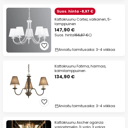
Suos. hinta -8,97 €
Kattokruunu Cortez, valkoinen, 5-
lamppuinen
147,90 €
Suos. hinta
156,87 €
Arvioitu toimitusaika: 3-4 viikkoa
Kattokruunu Fatima, harmaa,
kolmilamppuinen
134,90 €
Arvioitu toimitusaika: 3-4 viikkoa
Kattokruunu Ascher oganza
varjostimella, 3-valo, 3 valoa