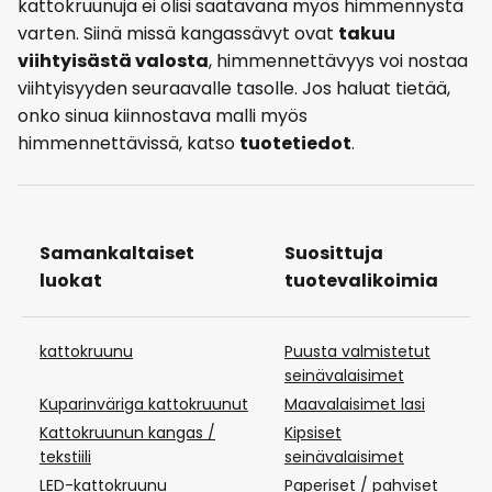
kattokruunuja ei olisi saatavana myös himmennystä
varten. Siinä missä kangassävyt ovat
takuu
viihtyisästä valosta
, himmennettävyys voi nostaa
viihtyisyyden seuraavalle tasolle. Jos haluat tietää,
onko sinua kiinnostava malli myös
himmennettävissä, katso
tuotetiedot
.
Samankaltaiset
Suosittuja
K
luokat
tuotevalikoimia
kattokruunu
Puusta valmistetut
O
seinävalaisimet
va
Kuparinväriga kattokruunut
Maavalaisimet lasi
Li
Kattokruunun kangas /
Kipsiset
Kä
tekstiili
seinävalaisimet
va
LED-kattokruunu
Paperiset / pahviset
Ar