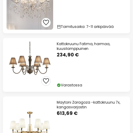
Toimitusaika: 7-11 arkipäivää
Kattokruunu Fatima, harmaa,
kuusilamppuinen
234,90 €
Varastossa
Maytoni Zaragoza -kattokruunu 7x,
kangasvarjostin
613,69 €