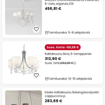
6-valo, organza, E14
456,81 €
Toimitusaika: 5-8 arkipäivää
Suos. hinta -50,05 €
Kattokruunu Nina, 5-lamppuinen
313,90 €
Suos. hinta
363,95 €
Toimitusaika: 10-15 arkipäivää
Edale-kattokruunu 6xkangasvarjostin
cappuccino p.
283,69 €