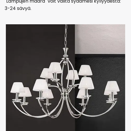
"Lampujen määrä" voit valita sydämesi kyllyydestä:
3-24 sävyä.