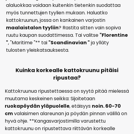
alaluokkaa voidaan kuitenkin tietenkin suodattaa
myös tunnettujen tyylien mukaan. Haluatko
kattokruunun, jossa on kankainen varjostin
maalaistalon tyyliin
? Rastita sitten vain sopiva
ruutu kaupan suodattimessa. Tai valitse
"Florentine
"
, "Maritime "** tai
"Scandinavian "
ja ylläty
tulosten yleiskatsauksesta.
Kuinka korkealle kattokruunu pitäisi
ripustaa?
Kattokruunua ripustettaessa on syytä pitää mielessä
muutama keskeinen seikka: Sijoitetaan
ruokapöydän yläpuolelle
, etäisyys
noin. 60-70
cm
valaisimen alareunan ja pöydän pinnan välillä on
hyvä ohje. **Kangasvarjostimilla varustettu
kattokruunu on ripustettava riittävän korkealle