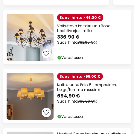
Suos. hinta -46,00 €
Vaikuttava kattokruunu Bona
tekstiilivarjostimilla
336,90 €
Suos. hinta
382,90 €
Varastossa
Suos. hinta -95,00 €
Kattokruunu Polo, 5-lamppuinen,
beige/tumma messinki
694,90 €
Suos. hinta
789,90 €
Varastossa
Maytoni Grace kattokruunu, valkoinen,