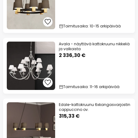
Toimitusaika: 10-15 arkipäivää
Avala - näyttävä kattokruunu nikkeliä
ja valkoista
2 336,30 €
Toimitusaika: 11-16 arkipäivää
Edale-kattokruunu 6xkangasvarjostin
cappuccino ov.
315,33 €