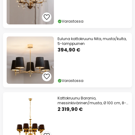
Varastossa
Euluna kattokruunu Nita, musta/kulta,
5-lamppuinen
394,90 €
Varastossa
Kattokruunu Baranio,
messinkivärinen/musta, Ø 100 cm, 8-
lamppuinen
2 319,90 €