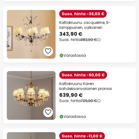
Suos. hinta -39,00 €
Kattokruunu Jacqueline, 6-
lamppuinen, valkoinen
343,90 €
Suos. hinta
382,90 €
Varastossa
Suos. hinta -90,00 €
Kattokruunu Karen
kahdeksanvaloinen pronssi
639,90 €
Suos. hinta
729,90 €
Varastossa
Suos. hinta -11,00 €