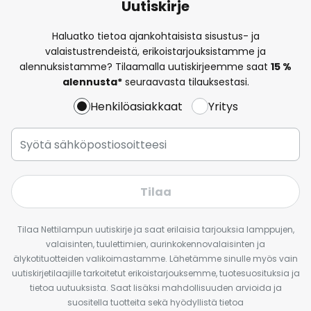
Uutiskirje
Haluatko tietoa ajankohtaisista sisustus- ja
valaistustrendeistä, erikoistarjouksistamme ja
alennuksistamme? Tilaamalla uutiskirjeemme saat
15 %
alennusta*
seuraavasta tilauksestasi.
Henkilöasiakkaat
Yritys
Tilaa
Tilaa Nettilampun uutiskirje ja saat erilaisia tarjouksia lamppujen,
valaisinten, tuulettimien, aurinkokennovalaisinten ja
älykotituotteiden valikoimastamme. Lähetämme sinulle myös vain
uutiskirjetilaajille tarkoitetut erikoistarjouksemme, tuotesuosituksia ja
tietoa uutuuksista. Saat lisäksi mahdollisuuden arvioida ja
suositella tuotteita sekä hyödyllistä tietoa