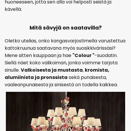
huoneeseen, jotta sen alla voi helposti seistä ja
kävellä.
Mitä sävyjä on saatavilla?
Oletko utelias, onko kangasvarjostimella varustettua
kattokruunua saatavana myös suosikkivärissäsi?
Mene sitten kauppaan ja hae
"Colour "
-suodatin.
Siellä näet koko valikoiman, jonka voimme tarjota
sinulle.
Valkoisesta ja mustasta
,
kromista,
alumiinista ja pronssista
sekä punaisesta,
vaaleanpunaisesta ja sinisestä on todella kaikkea.