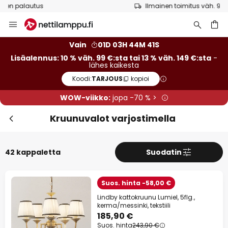
Ilmainen toimitus väh. 99 euron tilauksille
Skip
Sulj
Lisäalennus
to
Content
13 % alennusta
väh. 149 €:sta
Vain
01D 03H 44M 40S
Lisäalennus: 10 % väh. 99 €:sta tai 13 % väh. 149 €:sta
-
lähes kaikesta
10 % alennusta
väh. 99 €:sta
Koodi:
TARJOUS
kopioi
lähes kaikesta*
WOW-viikko:
jopa -70 % >
Koodi:
TARJOUS
kopioi
Kruunuvalot varjostimella
Tarjouksiin
42 kappaletta
Suodatin
*Poissuljetut tuotemerkit
Suos. hinta -58,00 €
Lindby kattokruunu Lumiel, 5flg.,
kerma/messinki, tekstiili
185,90 €
Suos. hinta
243,90 €