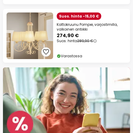
Suos. hinta -15,00 €
Kattokruunu Pompei, varjostimilla,
valkoinen antiikki
274,90 €
Suos. hinta
289,90 €
Varastossa