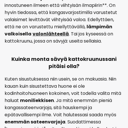
innostuneen ilmeen että viihtyisän ilmapiirin**. On
hyvin tiedossa, että kangasvarjostimilla varustetut
valaisimet levittävät viihtyisää valoa. Edellyttäen,
että ne on varustettu miellyttävällä,
lämpimän
valkoisella
valonlähteellä
. Tai jos kyseessä on
kattokruunu, jossa on sävyjä: useita sellaisia.
Kuinka monta sävyä kattokruunussani
pitäisi olla?
Kuten sisustuksessa niin usein, se on makuasia. Niin
kauan kuin sisustettava huone ei ole
kodinhoitohuoneen kokoinen, voit todella valita mitä
haluat
moniliekkisen
. Ja mitä enemmän pieniä
kangassateenvarjoja, sitä hauskempi ja
epätavallisempi ilme. Voit halutessasi saada myös
enemmän sateenvarjoja
. Suodattimessa