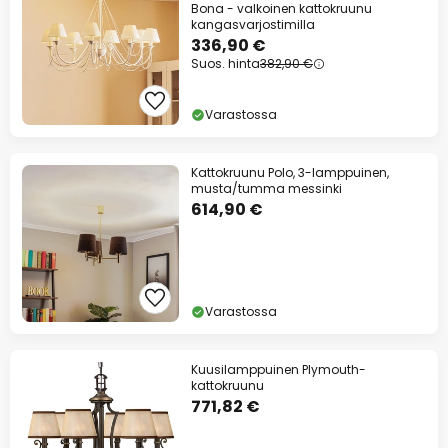
Bona - valkoinen kattokruunu
kangasvarjostimilla
336,90 €
Suos. hinta
382,90 €
Varastossa
Kattokruunu Polo, 3-lamppuinen,
musta/tumma messinki
614,90 €
Varastossa
Kuusilamppuinen Plymouth-
kattokruunu
771,82 €