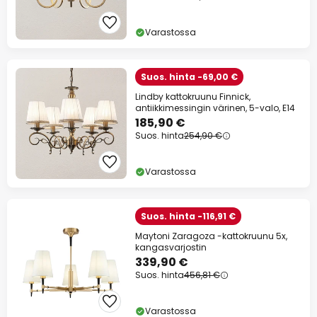
Varastossa
Suos. hinta -69,00 €
Lindby kattokruunu Finnick,
antiikkimessingin värinen, 5-valo, E14
185,90 €
Suos. hinta
254,90 €
Varastossa
Suos. hinta -116,91 €
Maytoni Zaragoza -kattokruunu 5x,
kangasvarjostin
339,90 €
Suos. hinta
456,81 €
Varastossa