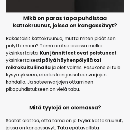
Mikä on paras tapa puhdistaa
kattokruunut, joissa on kangassävyt?
Rakastaisit kattokruunua, mutta miten pidät sen
pölyttömänä? Tämä on itse asiassa melko
yksinkertaista:
Kun jännitteet ovat poistuneet
,
yksinkertaisesti
pölyä höyhenpölyllä tai
mikrokuituliinalla
ja olet valmis. Pesukone ei tule
kysymykseen, ei edes kangassateenvarjojen
kohdalla. Ja sateenvarjojen ottaminen
pikapuhdistukseen on vielä tabu.
Mitä tyylejä on olemassa?
Saatat olettaa, että tämä on jo tyyliä: kattokruunut,
joissa on kangassävyt. Tätä epätavallista