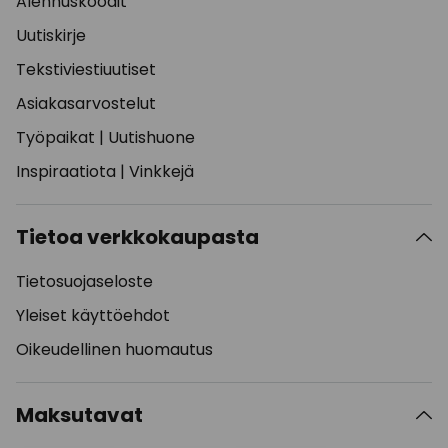
Alennuskoodit
Uutiskirje
Tekstiviestiuutiset
Asiakasarvostelut
Työpaikat
|
Uutishuone
Inspiraatiota
|
Vinkkejä
Tietoa verkkokaupasta
Tietosuojaseloste
Yleiset käyttöehdot
Oikeudellinen huomautus
Maksutavat