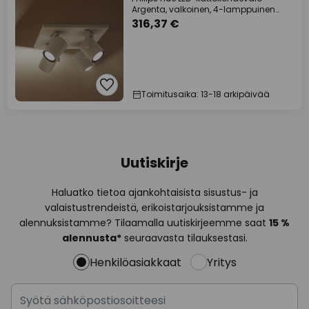
Argenta, valkoinen, 4-lamppuinen
RGB CCT
316,37 €
Toimitusaika: 13-18 arkipäivää
Uutiskirje
Haluatko tietoa ajankohtaisista sisustus- ja
valaistustrendeistä, erikoistarjouksistamme ja
alennuksistamme? Tilaamalla uutiskirjeemme saat
15 %
alennusta*
seuraavasta tilauksestasi.
Henkilöasiakkaat
Yritys