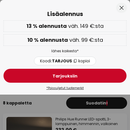
Ilmainen toimitus väh. 99 euron tilauksille
Skip
Sulj
Lisäalennus
to
Content
13 % alennusta
väh. 149 €:sta
Vain
02D 00H 57M 38S
Lisäalennus: 10 % väh. 99 €:sta tai 13 % väh. 149 €:sta
-
lähes kaikesta
10 % alennusta
väh. 99 €:sta
Koodi:
TARJOUS
kopioi
lähes kaikesta*
WOW-viikko:
jopa -70 % >
Koodi:
TARJOUS
kopioi
Philips Hue kohdevalaisimet
Tarjouksiin
Kattospotti
Upotettava LED
LED
Upotettava 23
*Poissuljetut tuotemerkit
8 kappaletta
Suodatin
1
Philips Hue Runner LED-spotti, 3-
lamppuinen, himmennin, valkoinen
232,00 €