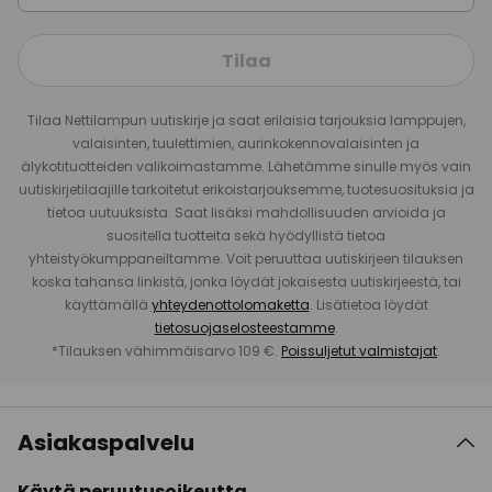
Tilaa
Tilaa Nettilampun uutiskirje ja saat erilaisia tarjouksia lamppujen,
valaisinten, tuulettimien, aurinkokennovalaisinten ja
älykotituotteiden valikoimastamme. Lähetämme sinulle myös vain
uutiskirjetilaajille tarkoitetut erikoistarjouksemme, tuotesuosituksia ja
tietoa uutuuksista. Saat lisäksi mahdollisuuden arvioida ja
suositella tuotteita sekä hyödyllistä tietoa
yhteistyökumppaneiltamme. Voit peruuttaa uutiskirjeen tilauksen
koska tahansa linkistä, jonka löydät jokaisesta uutiskirjeestä, tai
käyttämällä
yhteydenottolomaketta
. Lisätietoa löydät
tietosuojaselosteestamme
.
*Tilauksen vähimmäisarvo 109 €.
Poissuljetut valmistajat
.
Asiakaspalvelu
Käytä peruutusoikeutta