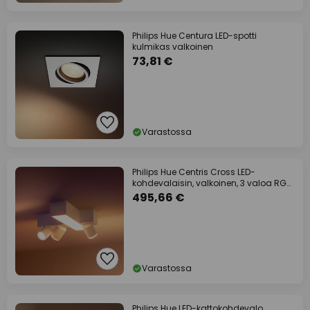
Philips Hue Centura LED-spotti
kulmikas valkoinen
73,81 €
Varastossa
Philips Hue Centris Cross LED-
kohdevalaisin, valkoinen, 3 valoa RGB
CCT
495,66 €
Varastossa
Philips Hue LED-kattokohdevalo