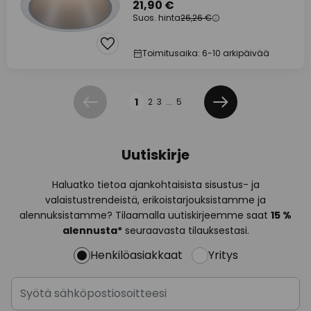
21,90 €
Suos. hinta
26,26 €
Toimitusaika: 6-10 arkipäivää
Sivu
1
2
3
...
5
Edellinen
Seuraava
Uutiskirje
Haluatko tietoa ajankohtaisista sisustus- ja
valaistustrendeistä, erikoistarjouksistamme ja
alennuksistamme? Tilaamalla uutiskirjeemme saat
15 %
alennusta*
seuraavasta tilauksestasi.
Henkilöasiakkaat
Yritys