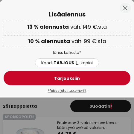
Euroopan suurin tuotemerkkivalikoima
Skip
Sulj
Lisäalennus
to
Content
13 % alennusta
väh. 149 €:sta
Vain
00D 16H 48M 18S
Lisäalennus: 10 % väh. 99 €:sta tai 13 % väh. 149 €:sta
-
lähes kaikesta
10 % alennusta
väh. 99 €:sta
Koodi:
TARJOUS
kopioi
lähes kaikesta*
WOW-viikko:
jopa -70 % >
Koodi:
TARJOUS
kopioi
Paulmann kohdevalaisimet
Tarjouksiin
Kattospotti
Upotettava LED
LED
Upotettava 23
*Poissuljetut tuotemerkit
291 kappaletta
Suodatin
1
SPONSOROITU
Paulmann 3-valaisiminen Nova-
kääntyvä pyöreä valaisin,
mattavalkoinen, GU10,
44,28 €