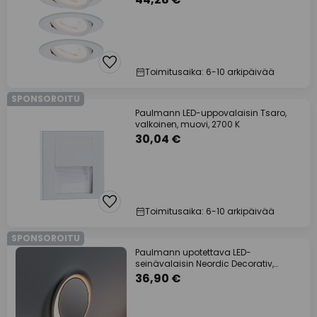
Toimitusaika: 6-10 arkipäivää
SPONSOROITU
Paulmann LED-uppovalaisin Tsaro,
valkoinen, muovi, 2700 K
30,04 €
Toimitusaika: 6-10 arkipäivää
SPONSOROITU
Paulmann upotettava LED-
seinävalaisin Neordic Decorativ,
valkoinen, pyöreä
36,90 €