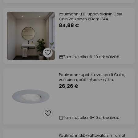
Paulmann LED-uppovalaisin Cole
Coin valkoinen Ø9cm IP44
himmennettävä 3 kpl:n
84,88 €
Toimitusaika: 6-10 arkipäivää
Paulmann-upotettava spotti Calla,
valkoinen, päälle/pois-kytkin,
kääntyvä, 4
26,26 €
Toimitusaika: 6-10 arkipäivää
Paulmann LED-kattovalaisin Turnal