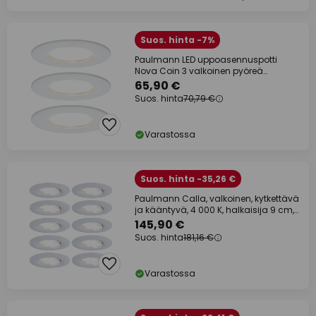
Suos. hinta -7%
Paulmann LED uppoasennuspotti
Nova Coin 3 valkoinen pyöreä
himmennettävä
65,90 €
Suos. hinta
70,79 €
Varastossa
Suos. hinta -35,26 €
Paulmann Calla, valkoinen, kytkettävä
ja kääntyvä, 4 000 K, halkaisija 9 cm,
10
145,90 €
Suos. hinta
181,16 €
Varastossa