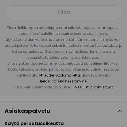
Tilaa
Tilaa Nettilampun uutiskirje ja saat erilaisia tarjouksia lamppujen,
valaisinten, tuulettimien, aurinkokennovalaisinten ja
älykotituotteiden valikoimastamme. Lähetämme sinulle myös vain
uutiskirjetilaajille tarkoitetut erikoistarjouksemme, tuotesuosituksia ja
tietoa uutuuksista. Saat lisäksi mahdollisuuden arvioida ja
suositella tuotteita sekä hyödyllistä tietoa
yhteistyökumppaneiltamme. Voit peruuttaa uutiskirjeen tilauksen
koska tahansa linkistä, jonka löydät jokaisesta uutiskirjeestä, tai
käyttämällä
yhteydenottolomaketta
. Lisätietoa löydät
tietosuojaselosteestamme
.
*Tilauksen vähimmäisarvo 109 €.
Poissuljetut valmistajat
.
Asiakaspalvelu
Käytä peruutusoikeutta