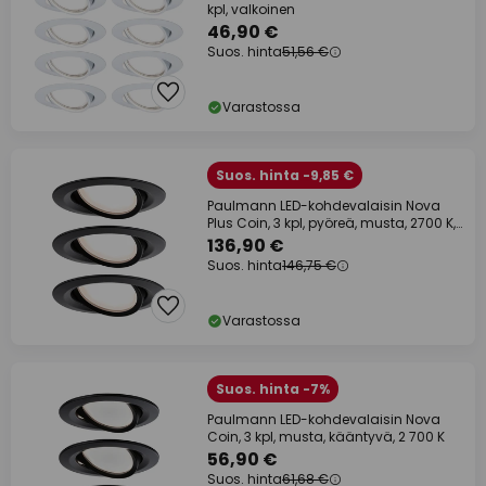
kpl, valkoinen
46,90 €
Suos. hinta
51,56 €
Varastossa
Suos. hinta -9,85 €
Paulmann LED-kohdevalaisin Nova
Plus Coin, 3 kpl, pyöreä, musta, 2700 K,
IP65
136,90 €
Suos. hinta
146,75 €
Varastossa
Suos. hinta -7%
Paulmann LED-kohdevalaisin Nova
Coin, 3 kpl, musta, kääntyvä, 2 700 K
56,90 €
Suos. hinta
61,68 €