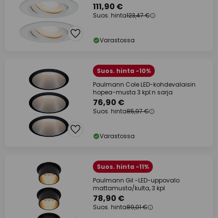
valkoinen
111,90 €
Suos. hinta
123,47 €
Varastossa
Suos. hinta -10%
Paulmann Cole LED-kohdevalaisin
hopea-musta 3 kpl:n sarja
76,90 €
Suos. hinta
85,97 €
Varastossa
Suos. hinta -11%
Paulmann Gil -LED-uppovalo
mattamusta/kulta, 3 kpl
78,90 €
Suos. hinta
89,01 €