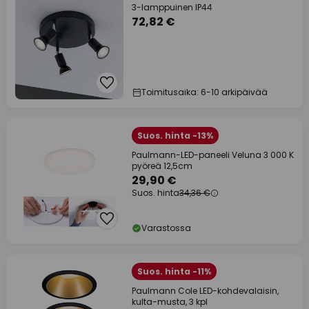
3-lamppuinen IP44
72,82 €
Toimitusaika: 6-10 arkipäivää
Suos. hinta -13%
Paulmann-LED-paneeli Veluna 3 000 K
pyöreä 12,5cm
29,90 €
Suos. hinta
34,36 €
Varastossa
Suos. hinta -11%
Paulmann Cole LED-kohdevalaisin,
kulta-musta, 3 kpl