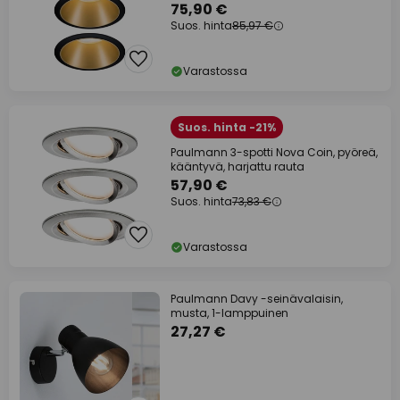
75,90 €
Suos. hinta
85,97 €
Varastossa
Suos. hinta -21%
Paulmann 3-spotti Nova Coin, pyöreä,
kääntyvä, harjattu rauta
57,90 €
Suos. hinta
73,83 €
Varastossa
Paulmann Davy -seinävalaisin,
musta, 1-lamppuinen
27,27 €