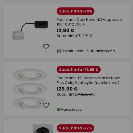
Suos. hinta -14%
Paulmann Coin Nova LED-uppovalo
100° 6W 2 700 K
12,90 €
Suos. hinta
15,13 €
Toimitusaika: 6-10 arkipäivää
Suos. hinta -16,85 €
Paulmann LED-kohdevalaisin Nova
Plus Coin, 3 kpl, pyöreä, valkoinen, 2
700 K,
129,90 €
Suos. hinta
146,75 €
Varastossa
Suos. hinta -12%