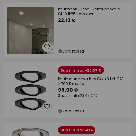
Paulmann Luena -kattouppovalo
GU10 IP65 valkoinen
22,13 €
Varastossa
Suos. hinta -23,57 €
Paulmann Nova Plus Coin 3 kpl, IP23
2 700 K musta
99,90 €
Suos. hinta
123,47 €
Varastossa
Suos. hinta -11%