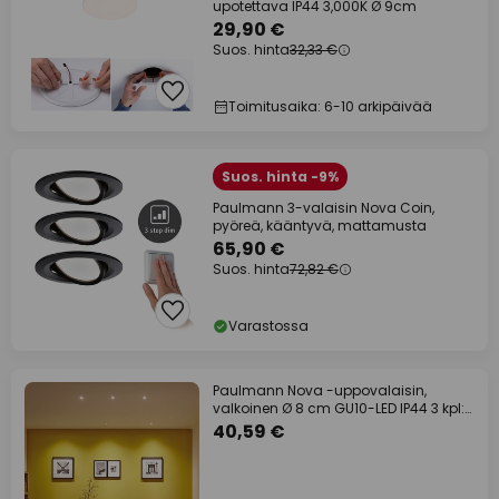
upotettava IP44 3,000K Ø 9cm
29,90 €
Suos. hinta
32,33 €
Toimitusaika: 6-10 arkipäivää
Suos. hinta -9%
Paulmann 3-valaisin Nova Coin,
pyöreä, kääntyvä, mattamusta
65,90 €
Suos. hinta
72,82 €
Varastossa
Paulmann Nova -uppovalaisin,
valkoinen Ø 8 cm GU10-LED IP44 3 kpl:n
sarja
40,59 €