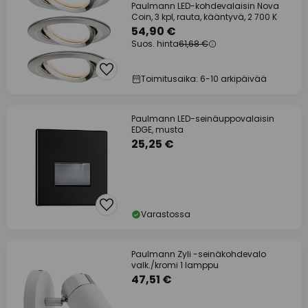
Paulmann LED-kohdevalaisin Nova
Coin, 3 kpl, rauta, kääntyvä, 2 700 K
54,90 €
Suos. hinta
61,68 €
Toimitusaika: 6-10 arkipäivää
Paulmann LED-seinäuppovalaisin
EDGE, musta
25,25 €
Varastossa
Paulmann Zyli -seinäkohdevalo
valk./kromi 1 lamppu
47,51 €