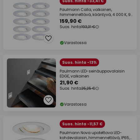
Suos. hinta -33,41 €
Paulmann Calla, valkoinen,
himmennettävä, kääntyvä, 4 000 K, 9
cm, 10 kpl:n
159,90 €
Suos. hinta
193,31 €
Varastossa
Suos. hinta -13%
Paulmann LED-seinäuppovalaisin
EDGE, valkoinen
21,90 €
Suos. hinta
25,25 €
Varastossa
Suos. hinta -11,57 €
Paulmann Nova upotettava LED-
kohdevalaisin, himmennettävä, IP65,