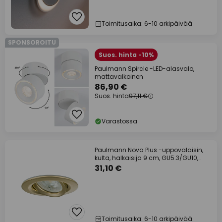
Toimitusaika: 6-10 arkipäivää
SPONSOROITU
Suos. hinta -10%
Paulmann Spircle -LED-alasvalo,
mattavalkoinen
86,90 €
Suos. hinta
97,11 €
Varastossa
Paulmann Nova Plus -uppovalaisin,
kulta, halkaisija 9 cm, GU5.3/GU10,
IP65
31,10 €
Toimitusaika: 6-10 arkipäivää