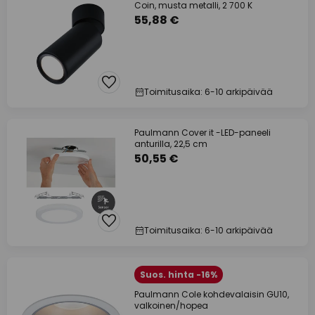
Coin, musta metalli, 2 700 K
55,88 €
Toimitusaika: 6-10 arkipäivää
Paulmann Cover it -LED-paneeli
anturilla, 22,5 cm
50,55 €
Toimitusaika: 6-10 arkipäivää
Suos. hinta -16%
Paulmann Cole kohdevalaisin GU10,
valkoinen/hopea