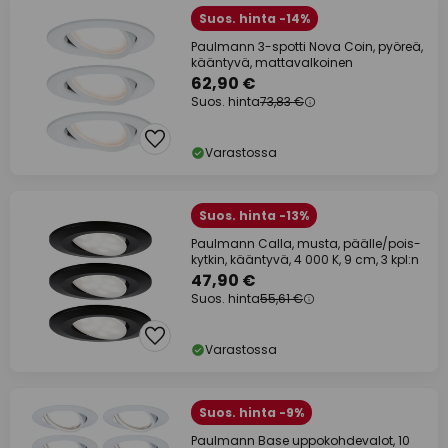
Suos. hinta -14%
Paulmann 3-spotti Nova Coin, pyöreä,
kääntyvä, mattavalkoinen
62,90 €
Suos. hinta
73,83 €
Varastossa
Suos. hinta -13%
Paulmann Calla, musta, päälle/pois-
kytkin, kääntyvä, 4 000 K, 9 cm, 3 kpl:n
47,90 €
Suos. hinta
55,61 €
Varastossa
Suos. hinta -9%
Paulmann Base uppokohdevalot, 10