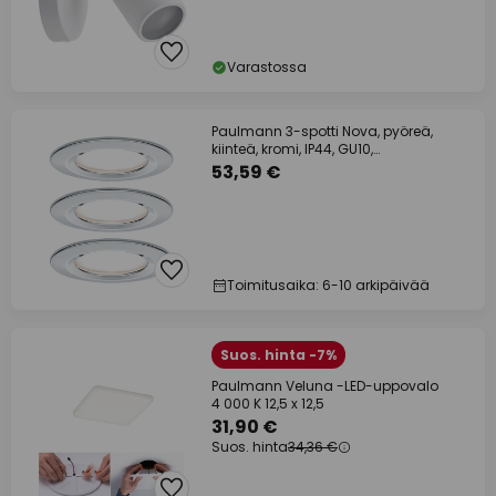
Varastossa
Paulmann 3-spotti Nova, pyöreä,
kiinteä, kromi, IP44, GU10,
himmennettävä
53,59 €
Toimitusaika: 6-10 arkipäivää
Suos. hinta -7%
Paulmann Veluna -LED-uppovalo
4 000 K 12,5 x 12,5
31,90 €
Suos. hinta
34,36 €