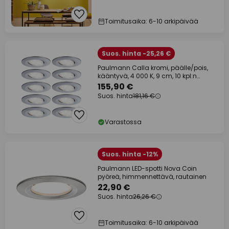
Toimitusaika: 6-10 arkipäivää
Suos. hinta -25,26 €
Paulmann Calla kromi, päälle/pois,
kääntyvä, 4 000 K, 9 cm, 10 kpl:n
pakkaus
155,90 €
Suos. hinta
181,16 €
Varastossa
Suos. hinta -12%
Paulmann LED-spotti Nova Coin
pyöreä, himmennettävä, rautainen
22,90 €
Suos. hinta
26,26 €
Toimitusaika: 6-10 arkipäivää