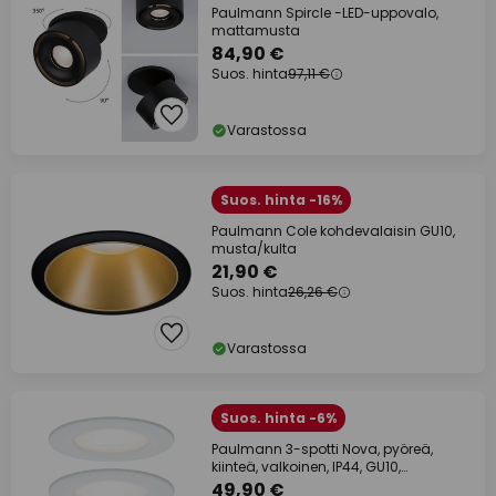
Paulmann Spircle -LED-uppovalo,
mattamusta
84,90 €
Suos. hinta
97,11 €
Varastossa
Suos. hinta -16%
Paulmann Cole kohdevalaisin GU10,
musta/kulta
21,90 €
Suos. hinta
26,26 €
Varastossa
Suos. hinta -6%
Paulmann 3-spotti Nova, pyöreä,
kiinteä, valkoinen, IP44, GU10,
himmennettävä
49,90 €