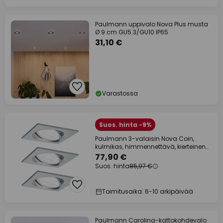
Paulmann uppivalo Nova Plus musta
Ø 9 cm GU5.3/GU10 IP65
31,10 €
Varastossa
Suos. hinta -9%
Paulmann 3-valaisin Nova Coin,
kulmikas, himmennettävä, kierteinen
alumiini,
77,90 €
Suos. hinta
85,97 €
Toimitusaika: 6-10 arkipäivää
Paulmann Carolina-kattokohdevalo