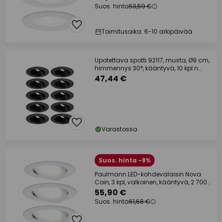
Suos. hinta
53,59 €
Toimitusaika: 6-10 arkipäivää
Upotettava spotti 92117, musta, Ø9 cm,
himmennys 30°, kääntyvä, 10 kpl:n
sarja,
47,44 €
Varastossa
Suos. hinta -9%
Paulmann LED-kohdevalaisin Nova
Coin, 3 kpl, valkoinen, kääntyvä, 2 700
K
55,90 €
Suos. hinta
61,68 €