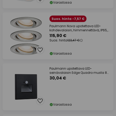
Varastossa
Suos. hinta -7,57 €
Paulmann Nova upotettava LED-
kohdevalaisin, himmennettävä, IP65,
rauta
115,90 €
Suos. hinta
123,47 €
Varastossa
Paulmann upotettava LED-
seinävalaisin Edge Quadro musta 8
cm
30,04 €
Varastossa