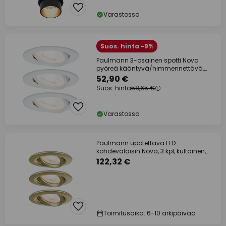
Varastossa
Suos. hinta -9%
Paulmann 3-osainen spotti Nova
pyöreä kääntyvä/himmennettävä,
valkoinen
52,90 €
Suos. hinta
58,65 €
Varastossa
Paulmann upotettava LED-
kohdevalaisin Nova, 3 kpl, kultainen,
himmennettävä,
122,32 €
Toimitusaika: 6-10 arkipäivää